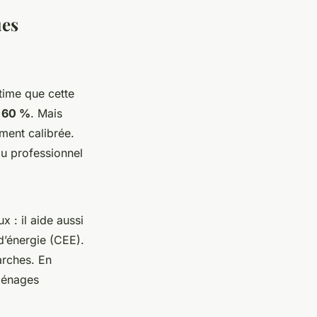
ues
time que cette
 60 %
. Mais
ement calibrée.
du professionnel
 : il aide aussi
d’énergie (CEE).
arches. En
 ménages