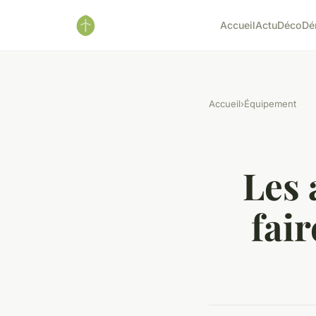
Accueil
Actu
Déco
Dé
Accueil
›
Équipement
Les 
fai