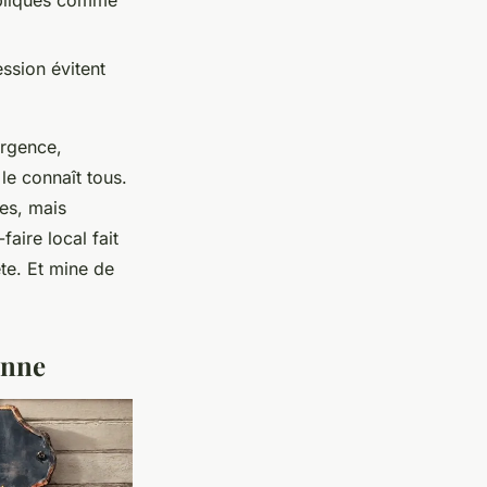
bliques comme
ession évitent
urgence,
le connaît tous.
les, mais
aire local fait
te. Et mine de
enne