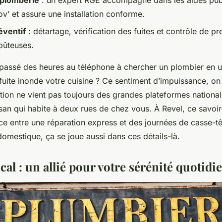
 plomberie
: un expert RGE accompagne dans les aides pu
’ et assure une installation conforme.
éventif
: détartage, vérification des fuites et contrôle de pr
oûteuses.
passé des heures au téléphone à chercher un plombier en 
uite inonde votre cuisine ? Ce sentiment d’impuissance, on 
ution ne vient pas toujours des grandes plateformes nationa
isan qui habite à deux rues de chez vous. À Revel, ce savoir-f
nce entre une réparation express et des journées de casse-tê
 domestique, ça se joue aussi dans ces détails-là.
ocal : un allié pour votre sérénité quotidi