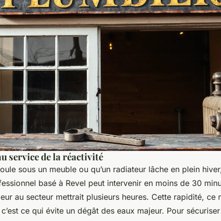
u service de la réactivité
coule sous un meuble ou qu’un radiateur lâche en plein hive
essionnel basé à Revel peut intervenir en moins de 30 minu
ieur au secteur mettrait plusieurs heures. Cette rapidité, ce 
- c’est ce qui évite un dégât des eaux majeur. Pour sécurise