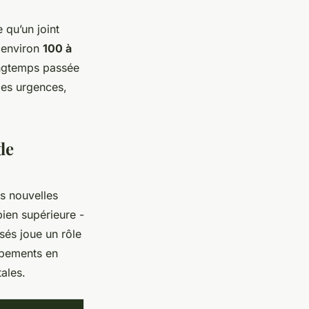
 qu’un joint
- environ
100 à
ongtemps passée
les urgences,
de
es nouvelles
ien supérieure -
isés joue un rôle
ipements en
ales.