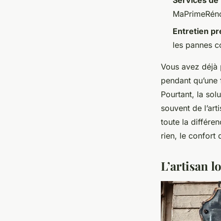
Services de
MaPrimeRénov
Entretien pr
les pannes c
Vous avez déjà 
pendant qu’une f
Pourtant, la sol
souvent de l’art
toute la différe
rien, le confort
L’artisan l