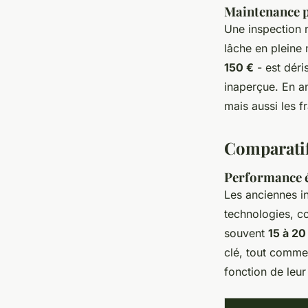
Maintenance p
Une inspection r
lâche en pleine 
150 €
- est déri
inaperçue. En an
mais aussi les f
Comparatif
Performance é
Les anciennes in
technologies, c
souvent
15 à 20
clé, tout comme
fonction de leu