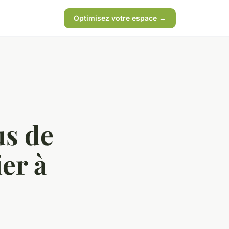
Optimisez votre espace →
us de
er à