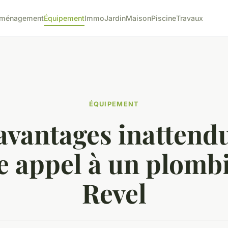
ménagement
Équipement
Immo
Jardin
Maison
Piscine
Travaux
ÉQUIPEMENT
avantages inattend
re appel à un plombi
Revel