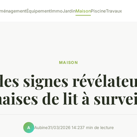
ménagement
Équipement
Immo
Jardin
Maison
Piscine
Travaux
MAISON
des signes révélate
aises de lit à survei
Aubine
31/03/2026 14:23
7 min de lecture
A