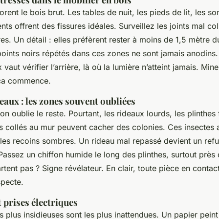
rent le bois brut. Les tables de nuit, les pieds de lit, les 
nts offrent des fissures idéales. Surveillez les joints mal co
es. Un détail : elles préfèrent rester à moins de 1,5 mètre d
oints noirs répétés dans ces zones ne sont jamais anodins.
aut vérifier l’arrière, là où la lumière n’atteint jamais. Mine
 ça commence.
deaux : les zones souvent oubliées
 on oublie le reste. Pourtant, les rideaux lourds, les plinthes
es collés au mur peuvent cacher des colonies. Ces insectes 
t les recoins sombres. Un rideau mal repassé devient un ref
Passez un chiffon humide le long des plinthes, surtout près d
rtent pas ? Signe révélateur. En clair, toute pièce en contac
pecte.
t prises électriques
s plus insidieuses sont les plus inattendues. Un papier pein