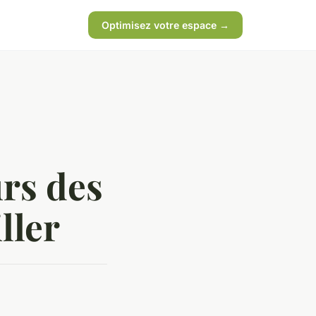
Optimisez votre espace →
urs des
ller