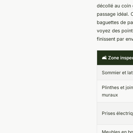
décollé au coin 
passage idéal. 
baguettes de par
voyez des points
finissent par en
🛋️ Zone inspe
Sommier et lat
Plinthes et joi
muraux
Prises électri
Meubles en bo