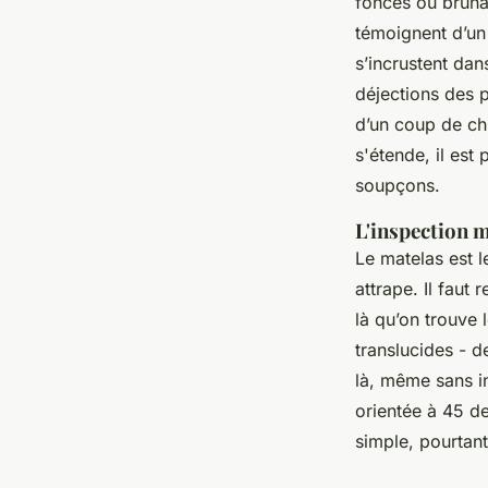
foncés ou brunât
témoignent d’un 
s’incrustent dan
déjections des p
d’un coup de chi
s'étende, il est
soupçons.
L'inspection 
Le matelas est l
attrape. Il faut 
là qu’on trouve 
translucides - 
là, même sans in
orientée à 45 de
simple, pourtant