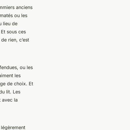
sommiers anciens
lmatés ou les
u lieu de
 Et sous ces
 de rien, c’est
 fendues, ou les
aiment les
uge de choix. Et
u lit. Les
t avec la
t légèrement