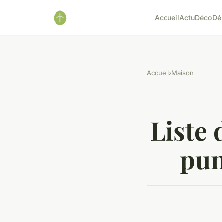
Accueil
Actu
Déco
Dé
Accueil
›
Maison
Liste 
pun