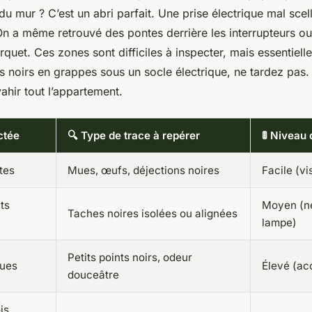
du mur ? C’est un abri parfait. Une prise électrique mal scel
On a même retrouvé des pontes derrière les interrupteurs ou
quet. Ces zones sont difficiles à inspecter, mais essentielle
 noirs en grappes sous un socle électrique, ne tardez pas. 
vahir tout l’appartement.
ctée
🔍 Type de trace à repérer
🚦 Niveau 
tes
Mues, œufs, déjections noires
Facile (vi
nts
Moyen (n
Taches noires isolées ou alignées
lampe)
Petits points noirs, odeur
ques
Élevé (acc
douceâtre
is