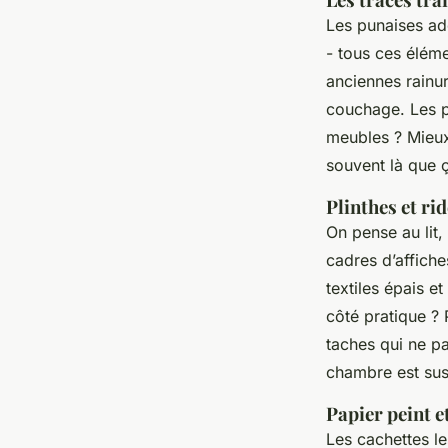
Les punaises ado
- tous ces éléme
anciennes rainur
couchage. Les p
meubles ? Mieux v
souvent là que
Plinthes et ri
On pense au lit,
cadres d’affich
textiles épais e
côté pratique ? 
taches qui ne pa
chambre est sus
Papier peint e
Les cachettes le