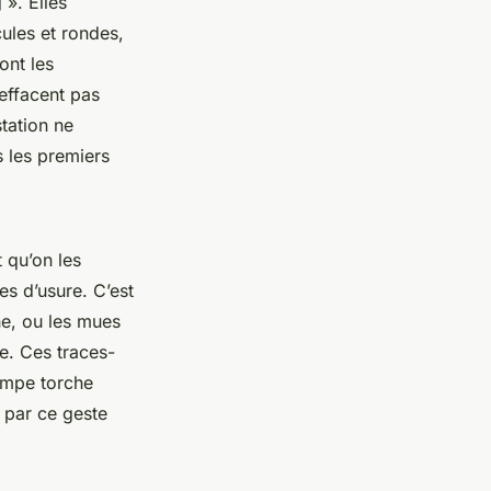
 ». Elles
ules et rondes,
ont les
effacent pas
station ne
 les premiers
 qu’on les
nes d’usure. C’est
he, ou les mues
e. Ces traces-
lampe torche
par ce geste