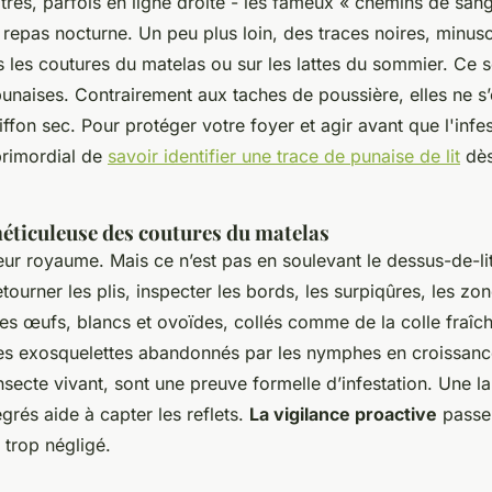
res, parfois en ligne droite - les fameux « chemins de sang
repas nocturne. Un peu plus loin, des traces noires, minusc
s les coutures du matelas ou sur les lattes du sommier. Ce s
unaises. Contrairement aux taches de poussière, elles ne s’
ffon sec. Pour protéger votre foyer et agir avant que l'infe
 primordial de
savoir identifier une trace de punaise de lit
dès
méticuleuse des coutures du matelas
eur royaume. Mais ce n’est pas en soulevant le dessus-de-lit
retourner les plis, inspecter les bords, les surpiqûres, les zo
les œufs, blancs et ovoïdes, collés comme de la colle fraîc
des exosquelettes abandonnés par les nymphes en croissanc
secte vivant, sont une preuve formelle d’infestation. Une 
grés aide à capter les reflets.
La vigilance proactive
passe 
 trop négligé.